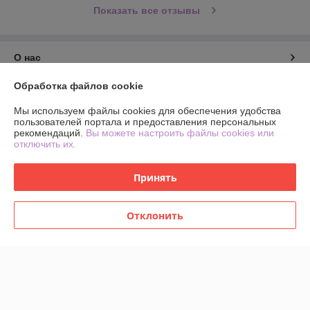
Показать все отзывы
О нас
Обработка файлов cookie
Контакты
Мы используем файлы cookies для обеспечения удобства
пользователей портала и предоставления персональных
Доставка и оплата
рекомендаций.
Вы можете настроить файлы cookies или
отключить их.
График работы
Принять
Полная версия сайта
Отклонить
Политика обработки cookies
Сайт создан на платформе Deal.by