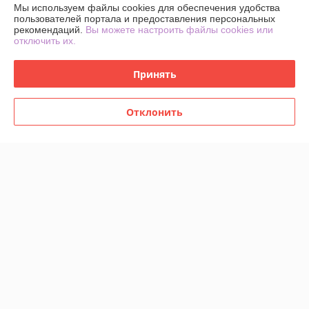
Мы используем файлы cookies для обеспечения удобства
Рейтинг не сформирован
пользователей портала и предоставления персональных
Менее 5 отзывов за последний год
рекомендаций.
Вы можете настроить файлы cookies или
отключить их.
Работает с 06.01.2012
Принять
г. Витебск
Ул. Димитрова 4, Витебск, Беларусь
Отклонить
Контакты
Показать весь график работы
Сегодня выходной
Отзывы о магазине
63 отзывов за всё время
Покупатель
10.09.2025
Отлично
Удобный сайт, можно сразу задать все вопросы по вайберу. Ограда 
оцинкованная, упакована, болты, заглушки на столбы все в 