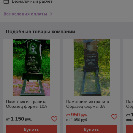
Безналичный расчет
Все условия оплаты
Подобные товары компании
Памятник из гранита
Памятники из гранита
Пам
Образец формы 10А
Образец формы 3А
Об
950
от
руб.
от
1 150
от
руб.
от 1 050 руб.
ком
Купить
Купить