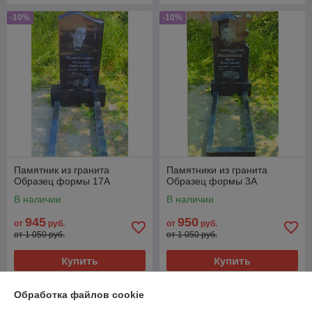
-10%
-10%
Памятник из гранита
Памятники из гранита
Образец формы 17А
Образец формы 3А
В наличии
В наличии
945
950
от
руб.
от
руб.
от 1 050 руб.
от 1 050 руб.
Купить
Купить
Обработка файлов cookie
О нас