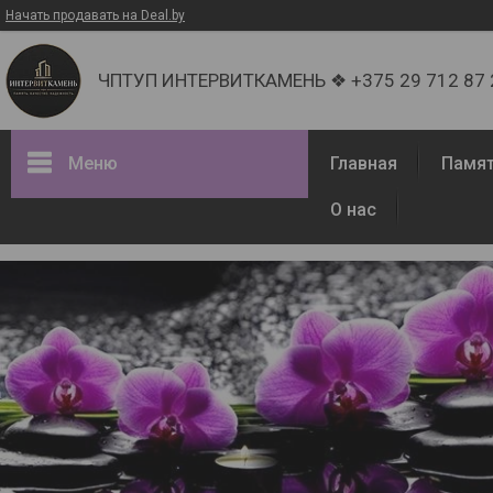
Начать продавать на Deal.by
ЧПТУП ИНТЕРВИТКАМЕНЬ ❖ +375 29 712 87 27 
Меню
Главная
Памя
О нас
Гранитные памятники
Фотогалерея
Новости
Кладбища Витебска
Эпитафии
Доставка и оплата
О компании
Отзывы