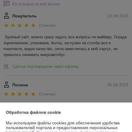
63 отзывов за всё время
Покупатель
10.09.2025
Отлично
Удобный сайт, можно сразу задать все вопросы по вайберу. Ограда 
оцинкованная, упакована, болты, заглушки на столбы все в 
комплекте, видно качество, легко вместилась в мой ларгус, не 
пришлось нанимать микроавтобус.
Сделка подтверждена через корзину
Полина
25.08.2023
Отлично
Сделка подтверждена через корзину
Обработка файлов cookie
Показать все отзывы
Мы используем файлы cookies для обеспечения удобства
пользователей портала и предоставления персональных