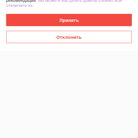
рекомендаций.
Вы можете настроить файлы cookies или
отключить их.
О нас
Принять
Контакты
Отклонить
Доставка и оплата
График работы
Полная версия сайта
Политика обработки cookies
Сайт создан на платформе Deal.by
Информация для покупателя