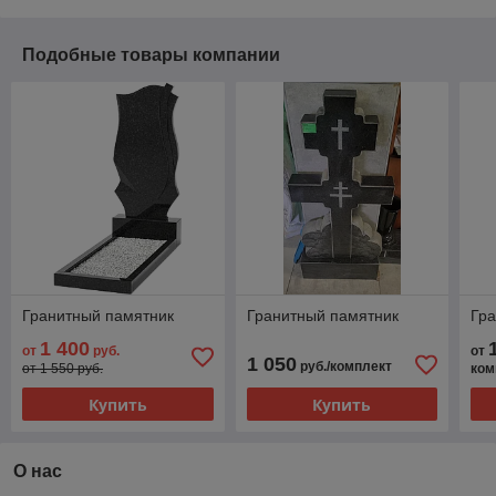
Подобные товары компании
Гранитный памятник
Гранитный памятник
Гр
1 400
от
руб.
от
1 050
руб./комплект
от 1 550 руб.
ком
Купить
Купить
О нас