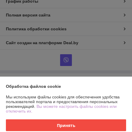
График работы
Полная версия сайта
Политика обработки cookies
Сайт создан на платформе Deal.by
Информация для покупателя
Обработка файлов cookie
Юридическое лицо:
ЧПТУП Интервиткамень
.
Мы используем файлы cookies для обеспечения удобства
пользователей портала и предоставления персональных
Регистрационный номер ЕГР: 390494305
рекомендаций.
Вы можете настроить файлы cookies или
отключить их.
УНП: 390494305
Регистрационный орган: Витебский Городской Исполнительный
Принять
Комитет