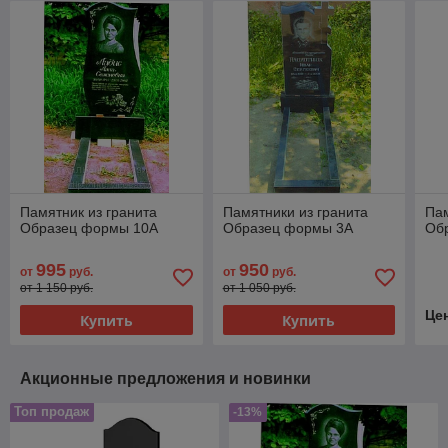
Памятник из гранита
Памятники из гранита
Пам
Образец формы 10А
Образец формы 3А
Об
995
950
от
руб.
от
руб.
от 1 150 руб.
от 1 050 руб.
Це
Купить
Купить
Акционные предложения и новинки
Топ продаж
-13%