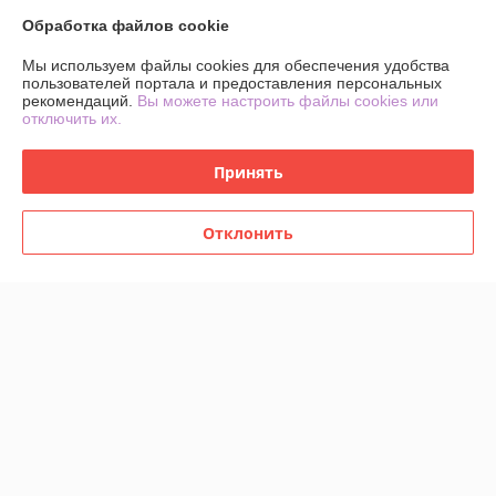
Обработка файлов cookie
Мы используем файлы cookies для обеспечения удобства
пользователей портала и предоставления персональных
рекомендаций.
Вы можете настроить файлы cookies или
отключить их.
Памятник из гранита
Памятники из гранита
Образец формы 17А
Образец формы 3А
Принять
В наличии
В наличии
945
950
от
руб.
от
руб.
Отклонить
от 1 050 руб.
от 1 050 руб.
Купить
Купить
О нас
Рейтинг не сформирован
Менее 5 отзывов за последний год
Работает с 06.01.2012
г. Витебск