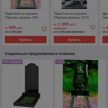
Памятник из гранита
Памятник из гранита
Дво
Образец формы 10А
Образец формы 127А
гра
1 300
от
руб./
995
от
руб.
от
комплект
от 1 150 руб.
от 1 450 руб./комплект
от 1
Купить
Купить
Акционные предложения и новинки
Топ продаж
-13%