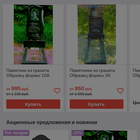
Памятник из гранита
Памятники из гранита
Пам
Образец формы 10А
Образец формы 3А
Об
995
950
от
руб.
от
руб.
от 1 150 руб.
от 1 050 руб.
Це
Купить
Купить
Акционные предложения и новинки
Топ продаж
-13%