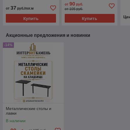
90
от
руб.
37
от
руб./пог.м
от 105 руб.
Це
Купить
Купить
Акционные предложения и новинки
-14%
Металлические столы и
лавки
В наличии